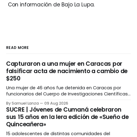
Con información de Bajo La Lupa.
READ MORE
Capturaron a una mujer en Caracas por
falsificar acta de nacimiento a cambio de
$250
Una mujer de 46 años fue detenida en Caracas por
funcionarios del Cuerpo de Investigaciones Científicas,
Penales y Criminalísticas (Cicpc), tras ser señalada de
By Samuel Lanza
09 Aug 2026
falsificar un acta de nacimiento para modificar la
SUCRE | Jóvenes de Cumaná celebraron
filiación paterna de un menor a cambio de 250 dólares.
sus 15 años en la lera edición de «Sueño de
La detenida fue identificada como Arillule Del Carmen
Quinceañera»
15 adolescentes de distintas comunidades del