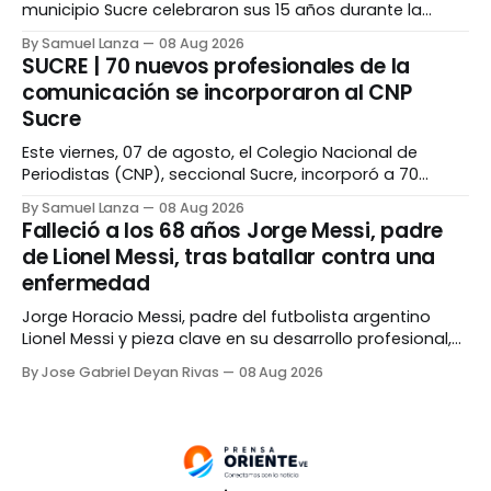
municipio Sucre celebraron sus 15 años durante la
primera edición de «Sueño de Quinceañera», iniciativa
By Samuel Lanza
08 Aug 2026
social realizada en Cumaná para brindarles una velada
SUCRE | 70 nuevos profesionales de la
especial junto a sus familiares. La actividad fue
comunicación se incorporaron al CNP
organizada por la Fundación Castillo San Antonio de la
Sucre
Eminencia, en conjunto con
Este viernes, 07 de agosto, el Colegio Nacional de
Periodistas (CNP), seccional Sucre, incorporó a 70
nuevos profesionales de la comunicación que ahora
By Samuel Lanza
08 Aug 2026
forman parte de la organización gremial. El acto se
Falleció a los 68 años Jorge Messi, padre
realizó en el marco del 50 aniversario del CNP Sucre y
de Lionel Messi, tras batallar contra una
permitió superar la meta establecida por la
enfermedad
Jorge Horacio Messi, padre del futbolista argentino
Lionel Messi y pieza clave en su desarrollo profesional,
falleció la noche del viernes, 7 de agosto, en una clínica
By Jose Gabriel Deyan Rivas
08 Aug 2026
de la ciudad de Rosario a los 68 años. Según
información difundida por su familia durante el Mundial
de Fútbol, el hombre se