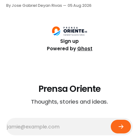
transmisión en vivo frente a un restaurante de comida
By Jose Gabriel Deyan Rivas
05 Aug 2026
rápida en la ciudad de Culiacán. El hecho ocurrió el
martes, 4 de agosto. Gastélum, conocido por sus
videos de comedia, se encontraba conversando con
unos
Sign up
Powered by
Ghost
Prensa Oriente
Thoughts, stories and ideas.