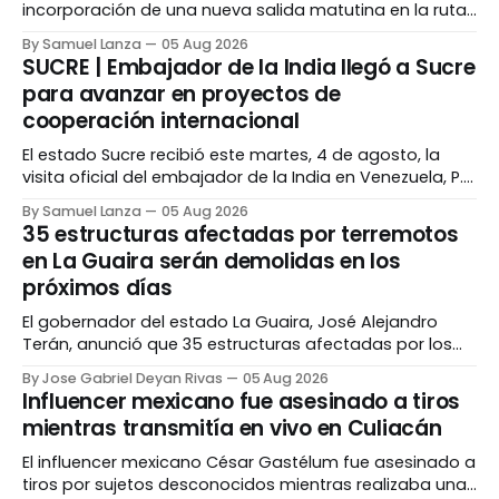
incorporación de una nueva salida matutina en la ruta
marítima Punta de Piedras–Puerto La Cruz, la cual
By Samuel Lanza
05 Aug 2026
comenzará a operar a partir de agosto a bordo del
SUCRE | Embajador de la India llegó a Sucre
buque Najibito. La nueva frecuencia estará disponible
para avanzar en proyectos de
los sábados y domingos con zarpe a
cooperación internacional
El estado Sucre recibió este martes, 4 de agosto, la
visita oficial del embajador de la India en Venezuela, P.K.
Ashokbabu, como parte de una agenda destinada a
By Samuel Lanza
05 Aug 2026
fortalecer la cooperación internacional y promover las
35 estructuras afectadas por terremotos
potencialidades de la entidad en áreas como
en La Guaira serán demolidas en los
economía, educación, ciencia y tecnología. Tras un
próximos días
El gobernador del estado La Guaira, José Alejandro
Terán, anunció que 35 estructuras afectadas por los
terremotos del 24 de junio serán demolidas en los
By Jose Gabriel Deyan Rivas
05 Aug 2026
próximos días. Durante una rueda de prensa, Terán
Influencer mexicano fue asesinado a tiros
señaló que las edificaciones fueron evaluadas por
mientras transmitía en vivo en Culiacán
equipos de especialistas y que los trabajos serán
realizados bajo
El influencer mexicano César Gastélum fue asesinado a
tiros por sujetos desconocidos mientras realizaba una