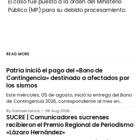
El caso fue puesto a la orden del Ministerio
Público (MP) para su debido procesamiento.
READ MORE
Patria inició el pago del «Bono de
Contingencia» destinado a afectados por
los sismos
Este miércoles, 05 de agosto, inició la entrega del Bono
de Contingencia 2026, correspondiente al mes en
curso, destinado a las familias afectadas por el doble
By Samuel Lanza
06 Aug 2026
terremoto ocurrido el 24 de junio. El beneficio fue
SUCRE | Comunicadores sucrenses
distribuido a través de la Plataforma Patria. El Canal
recibieron el Premio Regional de Periodismo
Patria Digital informó que la asignación
«Lázaro Hernández»