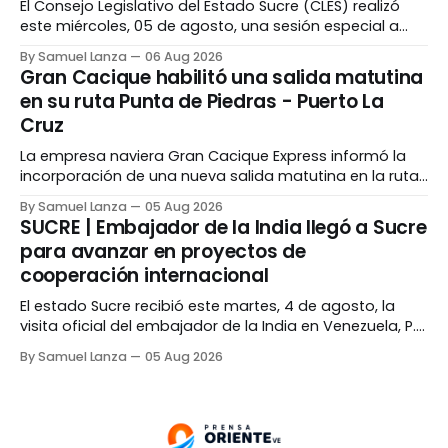
El Consejo Legislativo del Estado Sucre (CLES) realizó
este miércoles, 05 de agosto, una sesión especial a
propósito del Día Nacional del Periodista, acto en el que
By Samuel Lanza
06 Aug 2026
fueron reconocidos comunicadores sociales de la
Gran Cacique habilitó una salida matutina
entidad con la entrega del Premio Regional de
en su ruta Punta de Piedras - Puerto La
Periodismo «Lázaro Hernández», edición 2026. La
Cruz
actividad, desarrollada en
La empresa naviera Gran Cacique Express informó la
incorporación de una nueva salida matutina en la ruta
marítima Punta de Piedras–Puerto La Cruz, la cual
By Samuel Lanza
05 Aug 2026
comenzará a operar a partir de agosto a bordo del
SUCRE | Embajador de la India llegó a Sucre
buque Najibito. La nueva frecuencia estará disponible
para avanzar en proyectos de
los sábados y domingos con zarpe a
cooperación internacional
El estado Sucre recibió este martes, 4 de agosto, la
visita oficial del embajador de la India en Venezuela, P.K.
Ashokbabu, como parte de una agenda destinada a
By Samuel Lanza
05 Aug 2026
fortalecer la cooperación internacional y promover las
potencialidades de la entidad en áreas como
economía, educación, ciencia y tecnología. Tras un