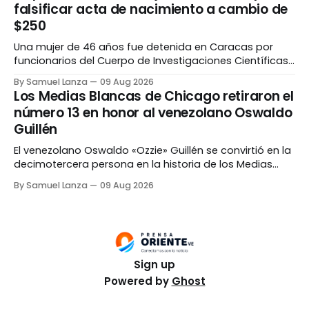
falsificar acta de nacimiento a cambio de
pacientes con distintas condiciones, entre
$250
Una mujer de 46 años fue detenida en Caracas por
funcionarios del Cuerpo de Investigaciones Científicas,
Penales y Criminalísticas (Cicpc), tras ser señalada de
By Samuel Lanza
09 Aug 2026
falsificar un acta de nacimiento para modificar la
Los Medias Blancas de Chicago retiraron el
filiación paterna de un menor a cambio de 250 dólares.
número 13 en honor al venezolano Oswaldo
La detenida fue identificada como Arillule Del Carmen
Guillén
El venezolano Oswaldo «Ozzie» Guillén se convirtió en la
decimotercera persona en la historia de los Medias
Blancas de Chicago cuyo número es retirado y en el
By Samuel Lanza
09 Aug 2026
primer mánager de la franquicia en recibir este
reconocimiento. El homenaje se realizó el sábado, 08
de agosto, en Rate Field, en el
Sign up
Powered by
Ghost