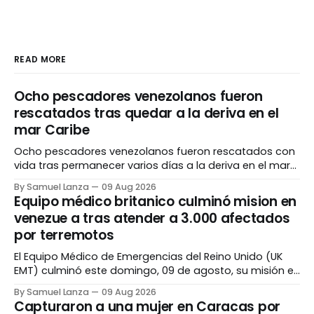
READ MORE
Ocho pescadores venezolanos fueron
rescatados tras quedar a la deriva en el
mar Caribe
Ocho pescadores venezolanos fueron rescatados con
vida tras permanecer varios días a la deriva en el mar
Caribe, luego de que la embarcación en la que
By Samuel Lanza
09 Aug 2026
viajaban presentara fallas mecánicas y problemas en
Equipo médico britanico culminó mision en
el sistema eléctrico. El operativo se desarrolló a 45
venezue a tras atender a 3.000 afectados
millas náuticas al este de los Cayos Miskitos,
por terremotos
El Equipo Médico de Emergencias del Reino Unido (UK
EMT) culminó este domingo, 09 de agosto, su misión en
Venezuela, tras brindar atención a unas 3.000 personas
By Samuel Lanza
09 Aug 2026
afectadas por los terremotos del pasado 24 de junio.
Capturaron a una mujer en Caracas por
Durante seis semanas, el personal médico atendió a