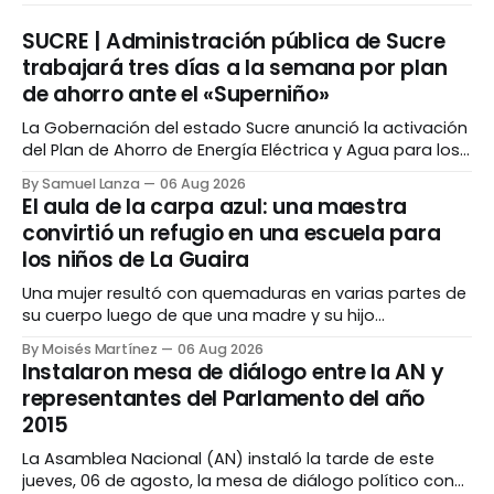
SUCRE | Administración pública de Sucre
trabajará tres días a la semana por plan
de ahorro ante el «Superniño»
La Gobernación del estado Sucre anunció la activación
del Plan de Ahorro de Energía Eléctrica y Agua para los
órganos y entes adscritos a la administración pública
By Samuel Lanza
06 Aug 2026
estadal y municipal, en cumplimiento de las
El aula de la carpa azul: una maestra
instrucciones de la presidenta encargada, Delcy
convirtió un refugio en una escuela para
Rodríguez, como medida preventiva ante el fenómeno
los niños de La Guaira
climático denominado «Superniño»
Una mujer resultó con quemaduras en varias partes de
su cuerpo luego de que una madre y su hijo
presuntamente la rociaran con combustible y le
By Moisés Martínez
06 Aug 2026
prendieran fuego durante una discusión en una vía
Instalaron mesa de diálogo entre la AN y
pública de la parroquia Sucre, en Caracas. La víctima
representantes del Parlamento del año
fue auxiliada tras la agresión y trasladada
2015
La Asamblea Nacional (AN) instaló la tarde de este
jueves, 06 de agosto, la mesa de diálogo político con