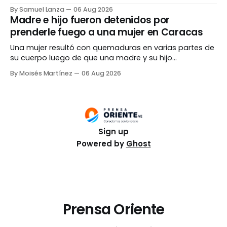
representantes del Parlamento electo en 2015. El
By Samuel Lanza
06 Aug 2026
encuentro se llevó a cabo en el Centro de
Madre e hijo fueron detenidos por
Convenciones de La Carlota, en Caracas. El anuncio fue
prenderle fuego a una mujer en Caracas
realizado por el presidente de la
Una mujer resultó con quemaduras en varias partes de
su cuerpo luego de que una madre y su hijo
presuntamente la rociaran con combustible y le
By Moisés Martínez
06 Aug 2026
prendieran fuego durante una discusión en una vía
pública de la parroquia Sucre, en Caracas. La víctima
fue auxiliada tras la agresión y trasladada
Sign up
Powered by
Ghost
Prensa Oriente