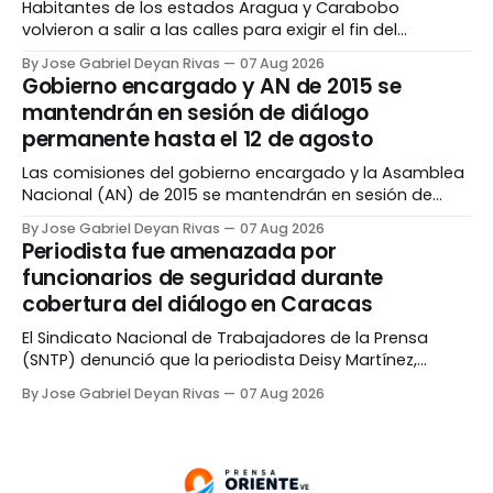
Habitantes de los estados Aragua y Carabobo
volvieron a salir a las calles para exigir el fin del
racionamiento eléctrico al que son sometidos
By Jose Gabriel Deyan Rivas
07 Aug 2026
diariamente por más de 10 horas. Vecinos del sector La
Gobierno encargado y AN de 2015 se
Isabelica de Valencia, Naguanagua y San Joaquín
mantendrán en sesión de diálogo
cerraron la vía y realizaron un cacerolazo como
permanente hasta el 12 de agosto
reclamo
Las comisiones del gobierno encargado y la Asamblea
Nacional (AN) de 2015 se mantendrán en sesión de
diálogo permanente hasta el próximo miércoles,12 de
By Jose Gabriel Deyan Rivas
07 Aug 2026
agosto, como parte del primer ciclo del proceso que
Periodista fue amenazada por
comenzó ayer jueves en Caracas. Mediante un
funcionarios de seguridad durante
comunicado difundido en redes sociales, las partes
cobertura del diálogo en Caracas
informaron que
El Sindicato Nacional de Trabajadores de la Prensa
(SNTP) denunció que la periodista Deisy Martínez,
corresponsal de Efecto Cocuyo, fue amenazada por un
By Jose Gabriel Deyan Rivas
07 Aug 2026
grupo de funcionarios no identificados durante la
cobertura de la instalación de la mesa de diálogo en
Caracas realizada el jueves, 6 de agosto. De acuerdo al