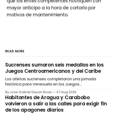
que los entes competentes notifiquen con
mayor anticipo a la hora de cortarlo por
motivos de mantenimiento.
READ MORE
Sucrenses sumaron seis medallas en los
Juegos Centroamericanos y del Caribe
Los atletas sucrenses completaron una jornada
histórica para Venezuela en los Juegos
Centroamericanos y del Caribe tras conseguir seis
By Jose Gabriel Deyan Rivas
07 Aug 2026
medallas (dos de oro, plata y bronce) en los Juegos
Habitantes de Aragua y Carabobo
Centroamericanos y del Caribe de Santo Domingo. En
volvieron a salir a las calles para exigir fin
cuanto al desempeño individual del canotaje, Yocelin
de los apagones diarios
Canache subió al tercer lugar del