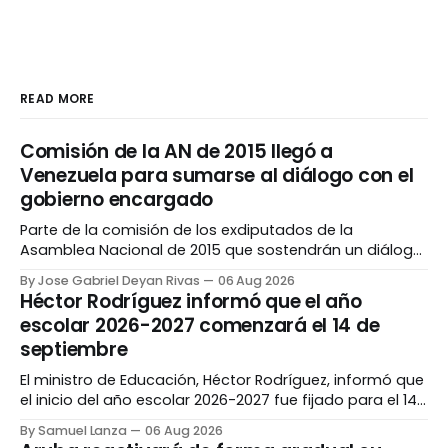
READ MORE
Comisión de la AN de 2015 llegó a
Venezuela para sumarse al diálogo con el
gobierno encargado
Parte de la comisión de los exdiputados de la
Asamblea Nacional de 2015 que sostendrán un diálogo
con el gobierno encargado llegó a Venezuela la tarde
By Jose Gabriel Deyan Rivas
06 Aug 2026
del miércoles, 05 de agosto, en un vuelo procedente de
Héctor Rodríguez informó que el año
España. Entre las figuras presentes en el viaje que
escolar 2026-2027 comenzará el 14 de
aterrizó en el Aeropuerto Internacional
septiembre
El ministro de Educación, Héctor Rodríguez, informó que
el inicio del año escolar 2026-2027 fue fijado para el 14
de septiembre, una vez culminen las labores de
By Samuel Lanza
06 Aug 2026
recuperación y mantenimiento que se desarrollan en