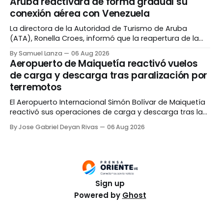
Aruba reactivará de forma gradual su
planteles del país. El funcionario explicó que, tras los
conexión aérea con Venezuela
sismos registrados el pasado 24 de junio,
La directora de la Autoridad de Turismo de Aruba
(ATA), Ronella Croes, informó que la reapertura de la
frontera aérea entre la isla y Venezuela se realizará de
By Samuel Lanza
06 Aug 2026
manera progresiva, esto mientras que las autoridades
Aeropuerto de Maiquetía reactivó vuelos
evalúan el comportamiento del flujo de pasajeros.
de carga y descarga tras paralización por
Croes destacó que Venezuela históricamente ha sido
terremotos
uno
El Aeropuerto Internacional Simón Bolívar de Maiquetía
reactivó sus operaciones de carga y descarga tras la
paralización temporal de sus actividades por los
By Jose Gabriel Deyan Rivas
06 Aug 2026
terremotos del 24 de junio. La información fue
confirmada el miércoles, 5 de agosto, por el ministro
de Transporte Francisco Garcés, quien agregó que
durante la jornada
Sign up
Powered by
Ghost