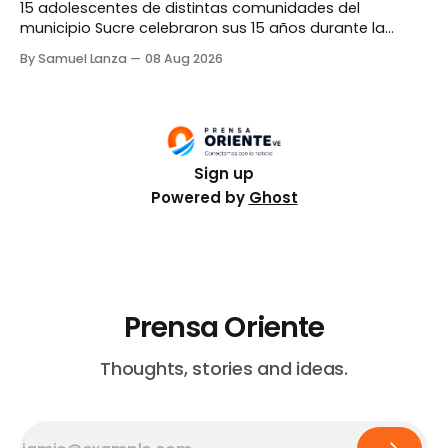
15 adolescentes de distintas comunidades del
municipio Sucre celebraron sus 15 años durante la
primera edición de «Sueño de Quinceañera», iniciativa
By Samuel Lanza
08 Aug 2026
social realizada en Cumaná para brindarles una velada
especial junto a sus familiares. La actividad fue
organizada por la Fundación Castillo San Antonio de la
Eminencia, en conjunto con
Sign up
Powered by
Ghost
Prensa Oriente
Thoughts, stories and ideas.