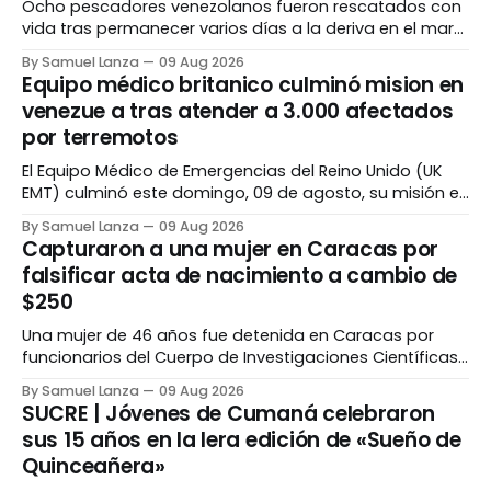
Ocho pescadores venezolanos fueron rescatados con
vida tras permanecer varios días a la deriva en el mar
Caribe, luego de que la embarcación en la que
By Samuel Lanza
09 Aug 2026
viajaban presentara fallas mecánicas y problemas en
Equipo médico britanico culminó mision en
el sistema eléctrico. El operativo se desarrolló a 45
venezue a tras atender a 3.000 afectados
millas náuticas al este de los Cayos Miskitos,
por terremotos
El Equipo Médico de Emergencias del Reino Unido (UK
EMT) culminó este domingo, 09 de agosto, su misión en
Venezuela, tras brindar atención a unas 3.000 personas
By Samuel Lanza
09 Aug 2026
afectadas por los terremotos del pasado 24 de junio.
Capturaron a una mujer en Caracas por
Durante seis semanas, el personal médico atendió a
falsificar acta de nacimiento a cambio de
pacientes con distintas condiciones, entre
$250
Una mujer de 46 años fue detenida en Caracas por
funcionarios del Cuerpo de Investigaciones Científicas,
Penales y Criminalísticas (Cicpc), tras ser señalada de
By Samuel Lanza
09 Aug 2026
falsificar un acta de nacimiento para modificar la
SUCRE | Jóvenes de Cumaná celebraron
filiación paterna de un menor a cambio de 250 dólares.
sus 15 años en la lera edición de «Sueño de
La detenida fue identificada como Arillule Del Carmen
Quinceañera»