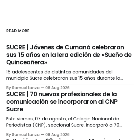
READ MORE
SUCRE | Jóvenes de Cumaná celebraron
sus 15 años en la lera edición de «Sueño de
Quinceañera»
15 adolescentes de distintas comunidades del
municipio Sucre celebraron sus 15 años durante la
primera edición de «Sueño de Quinceañera», iniciativa
By Samuel Lanza
08 Aug 2026
social realizada en Cumaná para brindarles una velada
SUCRE | 70 nuevos profesionales de la
especial junto a sus familiares. La actividad fue
comunicación se incorporaron al CNP
organizada por la Fundación Castillo San Antonio de la
Sucre
Eminencia, en conjunto con
Este viernes, 07 de agosto, el Colegio Nacional de
Periodistas (CNP), seccional Sucre, incorporó a 70
nuevos profesionales de la comunicación que ahora
By Samuel Lanza
08 Aug 2026
forman parte de la organización gremial. El acto se