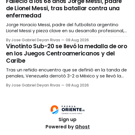
Falleció a los 68 años Jorge Messi, padre
realizó en el marco del 50 aniversario del CNP Sucre y
de Lionel Messi, tras batallar contra una
permitió superar la meta establecida por la
enfermedad
Jorge Horacio Messi, padre del futbolista argentino
Lionel Messi y pieza clave en su desarrollo profesional,
falleció la noche del viernes, 7 de agosto, en una clínica
By Jose Gabriel Deyan Rivas
08 Aug 2026
de la ciudad de Rosario a los 68 años. Según
Vinotinto Sub-20 se llevó la medalla de oro
información difundida por su familia durante el Mundial
en los Juegos Centroamericanos y del
de Fútbol, el hombre se
Caribe
Tras un reñido encuentro que se definió en la tanda de
penales, Venezuela derrotó 3-2 a México y se llevó la
medalla de oro de los Juegos Centroamericanos y del
By Jose Gabriel Deyan Rivas
08 Aug 2026
Caribe disputados en República Dominicana,
rompiendo una sequía de 28 años. La oncena Sub-20
picó adelante al minuto 2 del
Sign up
Powered by
Ghost