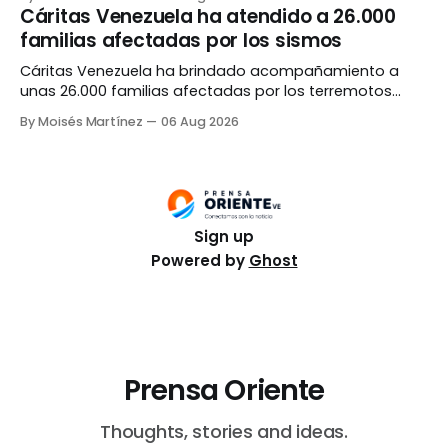
más de 41.000 viviendas afectadas, según el último
Cáritas Venezuela ha atendido a 26.000
balance oficial. La presidenta encargada, Delcy
familias afectadas por los sismos
Rodríguez, informó este miércoles 5 de agosto que
actualmente se ejecutan trabajos
Cáritas Venezuela ha brindado acompañamiento a
unas 26.000 familias afectadas por los terremotos
registrados el pasado 24 de junio, como parte de la
By Moisés Martínez
06 Aug 2026
atención humanitaria desplegada tras la emergencia.
La organización ha insistido en que la respuesta debe ir
más allá de la entrega inmediata de donaciones y
centrarse
Sign up
Powered by
Ghost
Prensa Oriente
Thoughts, stories and ideas.