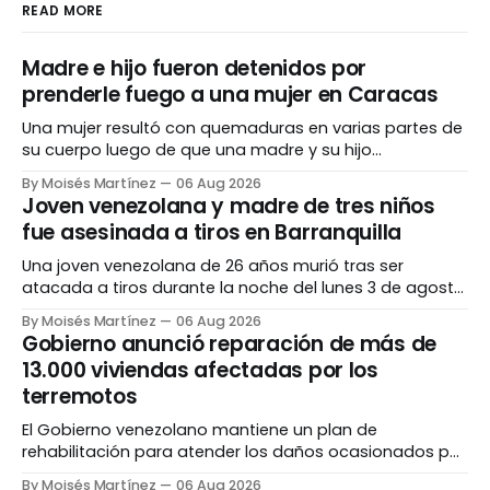
READ MORE
Madre e hijo fueron detenidos por
prenderle fuego a una mujer en Caracas
Una mujer resultó con quemaduras en varias partes de
su cuerpo luego de que una madre y su hijo
presuntamente la rociaran con combustible y le
By Moisés Martínez
06 Aug 2026
prendieran fuego durante una discusión en una vía
Joven venezolana y madre de tres niños
pública de la parroquia Sucre, en Caracas. La víctima
fue asesinada a tiros en Barranquilla
fue auxiliada tras la agresión y trasladada
Una joven venezolana de 26 años murió tras ser
atacada a tiros durante la noche del lunes 3 de agosto
en Barranquilla, Colombia. La víctima, identificada
By Moisés Martínez
06 Aug 2026
como Orlimar Pimentel Quevedo, se encontraba en el
Gobierno anunció reparación de más de
barrio Caribe Verde cuando, según las primeras
13.000 viviendas afectadas por los
versiones conocidas por las autoridades, tuvo un
terremotos
altercado con
El Gobierno venezolano mantiene un plan de
rehabilitación para atender los daños ocasionados por
los terremotos del pasado 24 de junio, que dejaron
By Moisés Martínez
06 Aug 2026