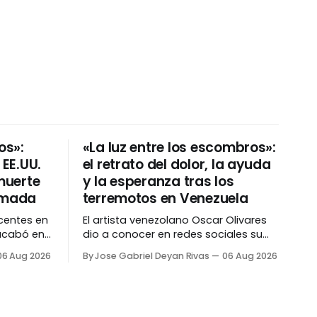
os»:
«La luz entre los escombros»:
EE.UU.
el retrato del dolor, la ayuda
 muerte
y la esperanza tras los
jamada
terremotos en Venezuela
centes en
El artista venezolano Oscar Olivares
 acabó en
dio a conocer en redes sociales su
Michelle
más reciente obra: una pintura
06 Aug 2026
By Jose Gabriel Deyan Rivas
06 Aug 2026
ana de 14
inspirada en las «emociones y
n disparo
acciones de la sociedad civil» tras los
 9800 de
terremotos del 24 de junio y que lleva
por nombre «La luz entre los