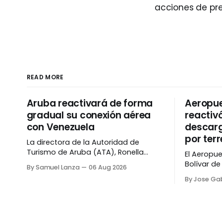
acciones de pre
READ MORE
Aruba reactivará de forma
Aeropue
gradual su conexión aérea
reactiv
con Venezuela
descarg
por ter
La directora de la Autoridad de
Turismo de Aruba (ATA), Ronella
El Aeropue
Croes, informó que la reapertura de
Bolívar de
By Samuel Lanza
06 Aug 2026
la frontera aérea entre la isla y
operacion
By Jose Gab
Venezuela se realizará de manera
tras la pa
progresiva, esto mientras que las
actividade
autoridades evalúan el
de junio. La información fue
comportamiento del flujo de
confirmad
pasajeros. Croes destacó que