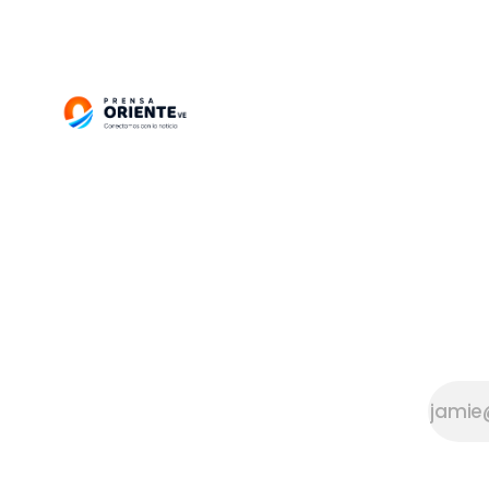
agosto, po
Venezuela históricamente ha sido
Francisco
uno
durante l