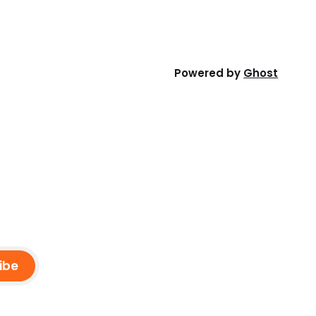
ntó en una
escombros». «Por 27 días he
intentado expresar
Powered by
Ghost
ibe