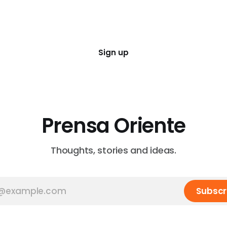
r el ministro de Transporte
madre de la víctima, come
 Garcés, quien agregó que
entrevista para el
a jornada
Sign up
Prensa Oriente
Thoughts, stories and ideas.
Subscr