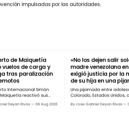
vención impulsadas por las autoridades.
rto de Maiquetía
«No los dejen salir sol
ó vuelos de carga y
madre venezolana en 
a tras paralización
exigió justicia por la
remotos
de su hija en una pi
rto Internacional Simón
Una pijamada entre adoles
 Maiquetía reactivó sus
Colorado, Estados Unidos,
es de carga y descarga
tragedia luego de que Keily 
riel Deyan Rivas
06 Aug 2026
By Jose Gabriel Deyan Rivas
ralización temporal de sus
Santiago Lugo, una venezol
s por los terremotos del 24
años, muriera tras recibir u
en una vivienda del bloque
a el miércoles, 5 de
East Alabama Drive. Elizabeth Lugo,