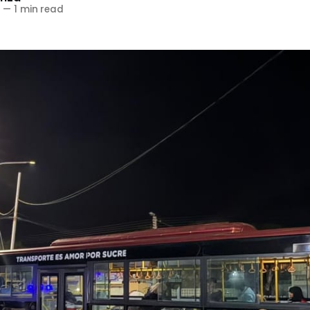
6
—
1 min read