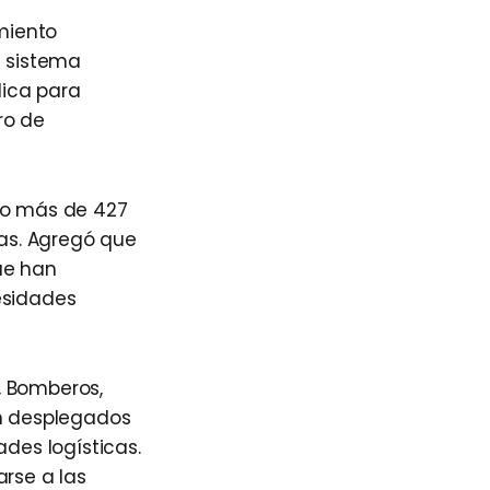
miento
l sistema
dica para
ro de
ado más de 427
as. Agregó que
ue han
esidades
, Bomberos,
on desplegados
ades logísticas.
arse a las