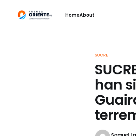
Home
About
SUCRE
SUCRE
han s
Guaira
terre
Samuel L