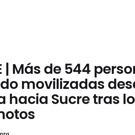
 | Más de 544 pers
ido movilizadas des
 hacia Sucre tras l
motos
anza