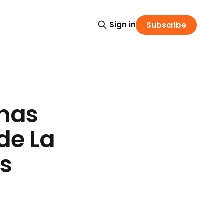
Sign in
Subscribe
onas
de La
os