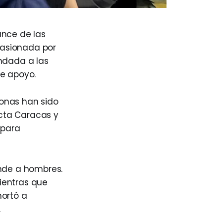
ance de las
casionada por
indada a las
de apoyo.
sonas han sido
cta Caracas y
 para
onde a hombres.
ientras que
hortó a
.