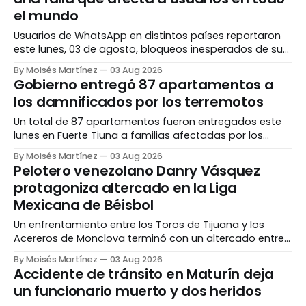
martes, jueves y domingos, y será atendida desde
el mundo
Usuarios de WhatsApp en distintos países reportaron
este lunes, 03 de agosto, bloqueos inesperados de sus
cuentas, una situación que estaría afectando a la
By Moisés Martínez
03 Aug 2026
plataforma de mensajería a escala global. Las
Gobierno entregó 87 apartamentos a
personas reciben una notificación en la que se les
los damnificados por los terremotos
informa que su cuenta ya no puede utilizar WhatsApp,
pese
Un total de 87 apartamentos fueron entregados este
lunes en Fuerte Tiuna a familias afectadas por los
terremotos registrados el pasado 24 de junio en
By Moisés Martínez
03 Aug 2026
Venezuela, como parte del proceso de atención y
Pelotero venezolano Danry Vásquez
recuperación impulsado por las autoridades. La
protagoniza altercado en la Liga
entrega estuvo encabezada por la presidenta
Mexicana de Béisbol
encargada, Delcy Rodríguez, quien señaló
Un enfrentamiento entre los Toros de Tijuana y los
Acereros de Monclova terminó con un altercado entre
jugadores durante la jornada de este domingo 2 de
By Moisés Martínez
03 Aug 2026
agosto en la Liga Mexicana de Béisbol (LMB). El jardinero
Accidente de tránsito en Maturín deja
venezolano Danry Vásquez, integrante de Tijuana y
un funcionario muerto y dos heridos
jugador de los Cardenales de Lara en