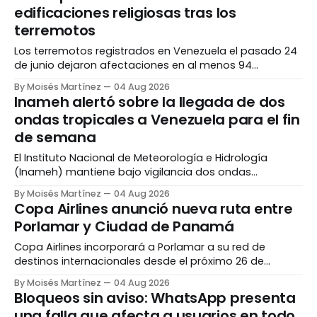
las zonas más comprometidas fue el sector del Paseo
edificaciones religiosas tras los
Bolívar, donde varios árboles de gran tamaño cayeron
terremotos
y bloquearon
Los terremotos registrados en Venezuela el pasado 24
de junio dejaron afectaciones en al menos 94
inmuebles vinculados a la Iglesia católica, de acuerdo
By Moisés Martínez
04 Aug 2026
con un balance preliminar de la Conferencia Episcopal
Inameh alertó sobre la llegada de dos
Venezolana (CEV). El registro, que continúa en proceso
ondas tropicales a Venezuela para el fin
de actualización debido a que todavía se realizan
de semana
evaluaciones técnicas,
El Instituto Nacional de Meteorología e Hidrología
(Inameh) mantiene bajo vigilancia dos ondas
tropicales que avanzan hacia Venezuela y que, según
By Moisés Martínez
04 Aug 2026
las proyecciones del organismo, podrían ingresar al
Copa Airlines anunció nueva ruta entre
territorio nacional entre el viernes 7 y el sábado 8 de
Porlamar y Ciudad de Panamá
agosto. Los sistemas identificados con los números 34
y 35 se
Copa Airlines incorporará a Porlamar a su red de
destinos internacionales desde el próximo 26 de
noviembre de 2026, cuando comenzará a operar una
By Moisés Martínez
04 Aug 2026
nueva conexión entre la isla de Margarita y Ciudad de
Bloqueos sin aviso: WhatsApp presenta
Panamá. La ruta tendrá tres vuelos semanales, los
una falla que afecta a usuarios en todo