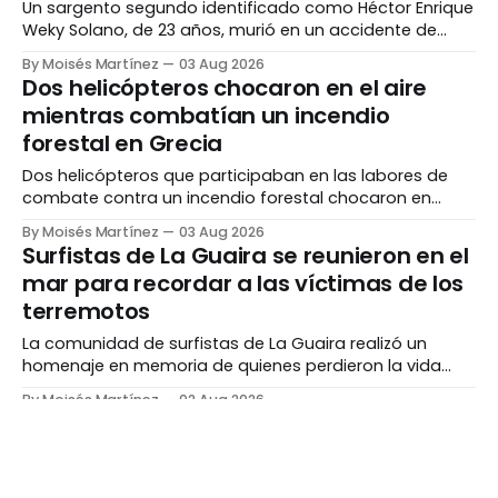
Un sargento segundo identificado como Héctor Enrique
Weky Solano, de 23 años, murió en un accidente de
tránsito registrado durante la noche de este domingo
By Moisés Martínez
03 Aug 2026
en Maturín, estado Monagas. El funcionario, residente
Dos helicópteros chocaron en el aire
del sector Vista Hermosa, se desplazaba en una
mientras combatían un incendio
motocicleta por las inmediaciones del urbanismo
forestal en Grecia
Puertas del Sur, en
Dos helicópteros que participaban en las labores de
combate contra un incendio forestal chocaron en
pleno vuelo este domingo en la zona de Porto
By Moisés Martínez
03 Aug 2026
Germeno, al oeste de Atenas, Grecia. El siniestro ocurrió
Surfistas de La Guaira se reunieron en el
mientras las aeronaves realizaban maniobras para
mar para recordar a las víctimas de los
contener las llamas, en medio de condiciones adversas
terremotos
por las fuertes
La comunidad de surfistas de La Guaira realizó un
homenaje en memoria de quienes perdieron la vida
durante los terremotos registrados en Venezuela el
By Moisés Martínez
02 Aug 2026
pasado 24 de junio. La actividad se desarrolló en Playa
Mujer fue detenida por matar a su hijo
Surfista, en Mare Abajo, Catia La Mar, donde decenas
de nueve años y herir a otro en Falcón
de deportistas ingresaron al mar con sus
Una mujer identificada como Dalia de los Ángeles