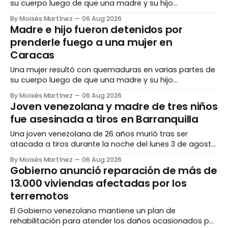
su cuerpo luego de que una madre y su hijo
presuntamente la rociaran con combustible y le
By Moisés Martínez
06 Aug 2026
prendieran fuego durante una discusión en una vía
Madre e hijo fueron detenidos por
pública de la parroquia Sucre, en Caracas. La víctima
prenderle fuego a una mujer en
fue auxiliada tras la agresión y trasladada
Caracas
Una mujer resultó con quemaduras en varias partes de
su cuerpo luego de que una madre y su hijo
presuntamente la rociaran con combustible y le
By Moisés Martínez
06 Aug 2026
prendieran fuego durante una discusión en una vía
Joven venezolana y madre de tres niños
pública de la parroquia Sucre, en Caracas. La víctima
fue asesinada a tiros en Barranquilla
fue auxiliada tras la agresión y trasladada
Una joven venezolana de 26 años murió tras ser
atacada a tiros durante la noche del lunes 3 de agosto
en Barranquilla, Colombia. La víctima, identificada
By Moisés Martínez
06 Aug 2026
como Orlimar Pimentel Quevedo, se encontraba en el
Gobierno anunció reparación de más de
barrio Caribe Verde cuando, según las primeras
13.000 viviendas afectadas por los
versiones conocidas por las autoridades, tuvo un
terremotos
altercado con
El Gobierno venezolano mantiene un plan de
rehabilitación para atender los daños ocasionados por