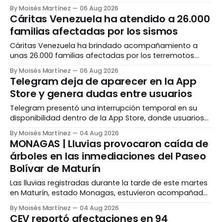
los terremotos del pasado 24 de junio, que dejaron
By Moisés Martínez
06 Aug 2026
más de 41.000 viviendas afectadas, según el último
Cáritas Venezuela ha atendido a 26.000
balance oficial. La presidenta encargada, Delcy
familias afectadas por los sismos
Rodríguez, informó este miércoles 5 de agosto que
actualmente se ejecutan trabajos
Cáritas Venezuela ha brindado acompañamiento a
unas 26.000 familias afectadas por los terremotos
registrados el pasado 24 de junio, como parte de la
By Moisés Martínez
06 Aug 2026
atención humanitaria desplegada tras la emergencia.
Telegram deja de aparecer en la App
La organización ha insistido en que la respuesta debe ir
Store y genera dudas entre usuarios
más allá de la entrega inmediata de donaciones y
centrarse
Telegram presentó una interrupción temporal en su
disponibilidad dentro de la App Store, donde usuarios
de iPhone y iPad dejaron de encontrar la aplicación al
By Moisés Martínez
04 Aug 2026
intentar buscarla o descargarla. La situación se registró
MONAGAS | Lluvias provocaron caída de
en distintos países durante la noche del 3 de agosto y
árboles en las inmediaciones del Paseo
generó dudas sobre un posible retiro
Bolívar de Maturín
Las lluvias registradas durante la tarde de este martes
en Maturín, estado Monagas, estuvieron acompañadas
por fuertes ráfagas de viento que ocasionaron
By Moisés Martínez
04 Aug 2026
afectaciones en distintos puntos de la ciudad. Una de
CEV reportó afectaciones en 94