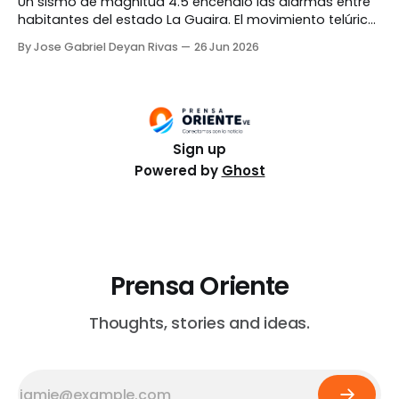
Un sismo de magnitud 4.5 encendió las alarmas entre
habitantes del estado La Guaira. El movimiento telúrico
ocurrió durante la madrugada de este viernes, 26 de
By Jose Gabriel Deyan Rivas
26 Jun 2026
junio. Videos compartidos en redes sociales mostraron
a un grupo de rescatistas alertarse tras el hecho.
Información de la Fundación Venezolana de
Investigaciones
Sign up
Powered by
Ghost
Prensa Oriente
Thoughts, stories and ideas.