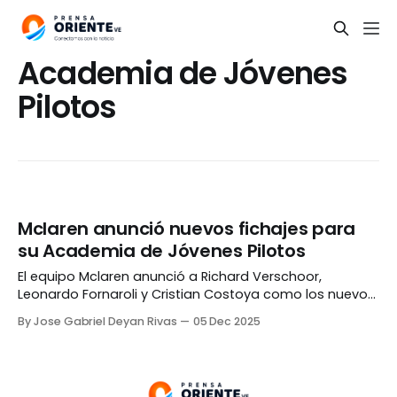
Academia de Jóvenes
Pilotos
Mclaren anunció nuevos fichajes para
su Academia de Jóvenes Pilotos
El equipo Mclaren anunció a Richard Verschoor,
Leonardo Fornaroli y Cristian Costoya como los nuevos
miembros de su Academia de Jóvenes Pilotos.
By Jose Gabriel Deyan Rivas
05 Dec 2025
Fornaroli, que viene de ganar la Fórmula 2 junto al
equipo Invicta Virtuosi, trabajará como probador y
piloto de desarrollo de la escuadra inglesa en la
Fórmula 1,