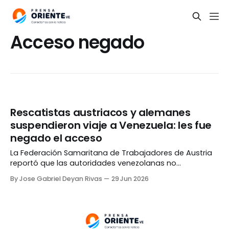
Acceso negado
Rescatistas austriacos y alemanes
suspendieron viaje a Venezuela: les fue
negado el acceso
La Federación Samaritana de Trabajadores de Austria
reportó que las autoridades venezolanas no
permitieron el acceso del equipo médico internacional
By Jose Gabriel Deyan Rivas
29 Jun 2026
que se preparaba para viajar al país para ayudar en
las labores de rescate por los terremotos. De acuerdo
a un comunicado de la organización, la misión
coordinada junto a