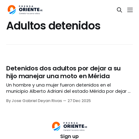
Adultos detenidos
Detenidos dos adultos por dejar a su
hijo manejar una moto en Mérida
Un hombre y una mujer fueron detenidos en el
municipio Alberto Adriani del estado Mérida por dejar a
su hijo de cinco años manejar una motocicleta en
By Jose Gabriel Deyan Rivas
27 Dec 2025
plena vía pública. De acuerdo al Instituto Autónomo de
Policía del Estado Bolivariano de Mérida (Iapebm), la
situación fue grabada por la madre
Sign up