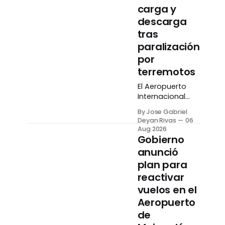
carga y
descarga
tras
paralización
por
terremotos
El Aeropuerto
Internacional
Simón Bolívar de
By Jose Gabriel
Maiquetía
Deyan Rivas
06
reactivó sus
Aug 2026
operaciones de
Gobierno
carga y
anunció
descarga tras la
plan para
paralización
reactivar
temporal de sus
actividades por
vuelos en el
los terremotos
Aeropuerto
del 24 de junio.
de
La información