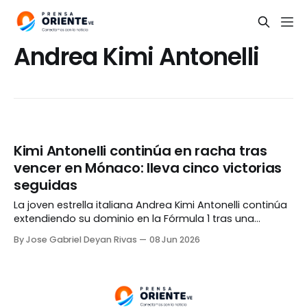
Andrea Kimi Antonelli
Kimi Antonelli continúa en racha tras
vencer en Mónaco: lleva cinco victorias
seguidas
La joven estrella italiana Andrea Kimi Antonelli continúa
extendiendo su dominio en la Fórmula 1 tras una
espectacular victoria en el Gran Premio de Mónaco,
By Jose Gabriel Deyan Rivas
08 Jun 2026
sumando además su quinto triunfo consecutivo de la
temporada. Antonelli se impuso a sus rivales en la
calles de Montecarlo luego de conseguir la pole