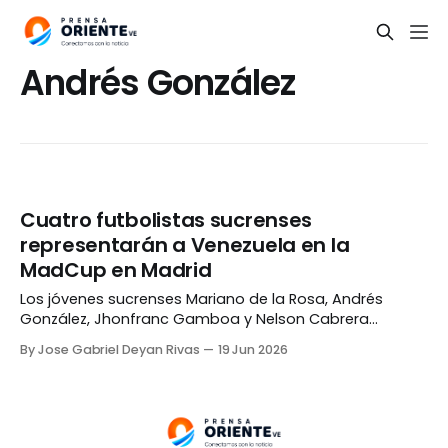
Andrés González
Cuatro futbolistas sucrenses
representarán a Venezuela en la
MadCup en Madrid
Los jóvenes sucrenses Mariano de la Rosa, Andrés
González, Jhonfranc Gamboa y Nelson Cabrera
representarán a Venezuela en la MadCup 2026, que se
By Jose Gabriel Deyan Rivas
19 Jun 2026
disputará desde este viernes 19 hasta el miércoles, 24
de junio, en Madrid, España. De la Rosa, González y
Gamboa vestirán la camiseta nacional en la categoría