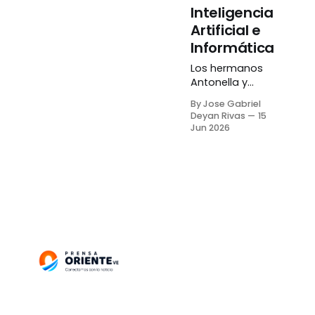
Inteligencia
Artificial e
Informática
Los hermanos
Antonella y
Alejandro
By Jose Gabriel
González,
Deyan Rivas
15
estudiantes del
Jun 2026
Liceo Antonio
José de Sucre de
Cumaná,
representarán a
Venezuela en la
Olimpiada de
Inteligencia
Artificial (IOAI-
2026) y la
Olimpiada
Internacional de
Informática (IOI-
2026). Ambos