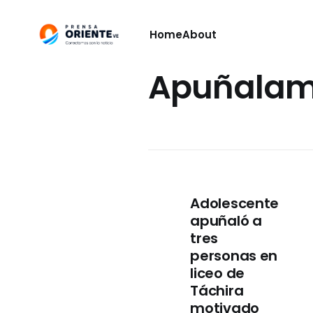
Home
About
Apuñalam
Adolescente
apuñaló a
tres
personas en
liceo de
Táchira
motivado