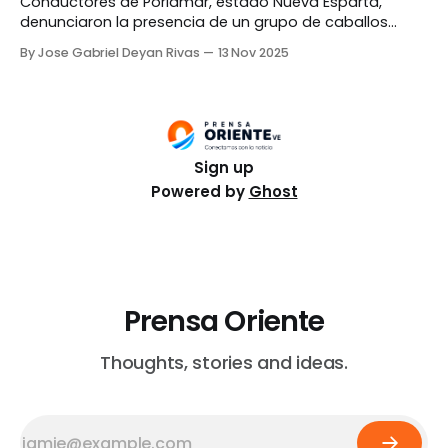
Conductores de Porlamar, estado Nueva Esparta,
denunciaron la presencia de un grupo de caballos
sueltos rondando por los alrededores de la avenida
By Jose Gabriel Deyan Rivas
13 Nov 2025
Bolívar, a la altura del supermercado Más x Menos. En
imágenes compartidas por el medio local Bajo La Lupa
se puede ver a los equinos caminando sin pastor
Sign up
Powered by
Ghost
Prensa Oriente
Thoughts, stories and ideas.