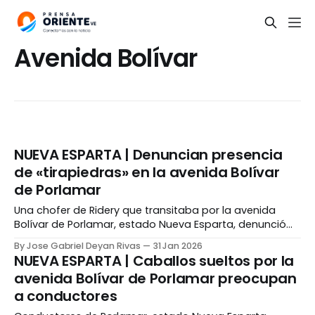
Avenida Bolívar
NUEVA ESPARTA | Denuncian presencia
de «tirapiedras» en la avenida Bolívar
de Porlamar
Una chofer de Ridery que transitaba por la avenida
Bolívar de Porlamar, estado Nueva Esparta, denunció
que fue atacada con piedras a las 09:25 pm del
By Jose Gabriel Deyan Rivas
31 Jan 2026
viernes, 30 de enero. La conductora declaró a Bajo La
NUEVA ESPARTA | Caballos sueltos por la
Lupa que se encontraba cerca de Royal Suite, cuando
avenida Bolívar de Porlamar preocupan
sintió dos impactos en
a conductores