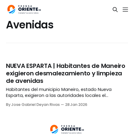
Avenidas
NUEVA ESPARTA | Habitantes de Maneiro
exigieron desmalezamiento y limpieza
de avenidas
Habitantes del municipio Maneiro, estado Nueva
Esparta, exigieron a las autoridades locales el
desmalezamiento de las avenidas Jóvito Villalba, Luisa
By Jose Gabriel Deyan Rivas
28 Jan 2026
Cáceres de Arismendi y Bolívar. Los vecinos señalaron
que las calles no han recibido mantenimiento desde
inicios de año, por lo que se encuentran llenas de
malas hierbas, las cuales