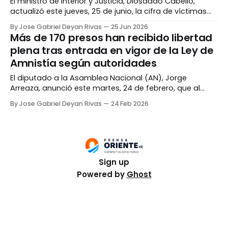
El ministro de Interior y Justicia, Diosdado Cabello,
actualizó este jueves, 25 de junio, la cifra de víctimas
por los terremotos en Venezuela. Hasta ahora, se
By Jose Gabriel Deyan Rivas
25 Jun 2026
contabilizan 235 fallecidos y 4.300 heridos. Cabello
Más de 170 presos han recibido libertad
indicó que La Guaira sigue siendo la entidad más
plena tras entrada en vigor de la Ley de
afectada por el desastre, con más de
Amnistía según autoridades
El diputado a la Asamblea Nacional (AN), Jorge
Arreaza, anunció este martes, 24 de febrero, que al
menos 179 presos han recibido libertad plena desde la
By Jose Gabriel Deyan Rivas
24 Feb 2026
entrada en vigor de la Ley de Amnistía. Durante una
rueda de prensa, Arreaza indicó que han recibido 4.203
solicitudes para otorgar los
Sign up
Powered by
Ghost