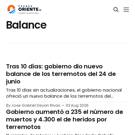
Balance
Tras 10 días: gobierno dio nuevo
balance de los terremotos del 24 de
junio
Tras 10 días sin actualizaciones, el gobierno nacional
ofreció un nuevo balance de los terremotos del
pasado 24 de junio. La cifra de fallecidos sobrepasó la
By Jose Gabriel Deyan Rivas
03 Aug 2026
barrera de los 6 mil. 🔸 Reporte del 03/08/2026 ▫️Muertos:
Gobierno aumentó a 235 el número de
6.125 ▫️Personas atendidas en hospitales: 60.992
muertos y 4.300 el de heridos por
▫️Escombros removidos: 346.755 toneladas
terremotos