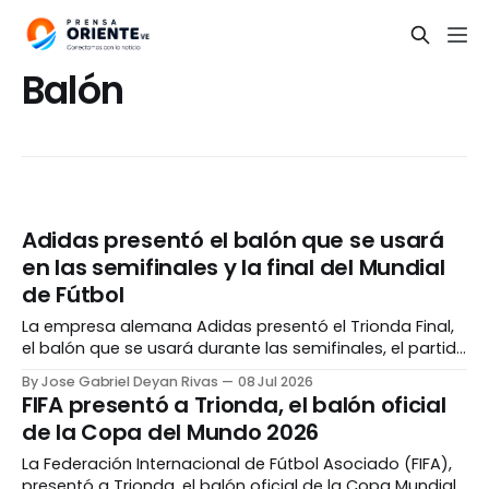
Balón
Adidas presentó el balón que se usará
en las semifinales y la final del Mundial
de Fútbol
La empresa alemana Adidas presentó el Trionda Final,
el balón que se usará durante las semifinales, el partido
por el tercer lugar y el juego por el campeonato del
By Jose Gabriel Deyan Rivas
08 Jul 2026
Mundial de Fútbol. De acuerdo a la marca, el esférico
FIFA presentó a Trionda, el balón oficial
rinde homenaje a las ciudades de Dallas, Atlanta, Miami
de la Copa del Mundo 2026
y Nueva
La Federación Internacional de Fútbol Asociado (FIFA),
presentó a Trionda, el balón oficial de la Copa Mundial