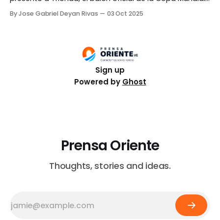
de 2026, que se disputará en Canadá, Estados Unidos y
By Jose Gabriel Deyan Rivas
03 Oct 2025
México. El anuncio fue presentado mediante un video
publicado en redes sociales donde se ve a Maple, Zayu
y Clutch, las mascotas oficiales
Sign up
Powered by
Ghost
Prensa Oriente
Thoughts, stories and ideas.