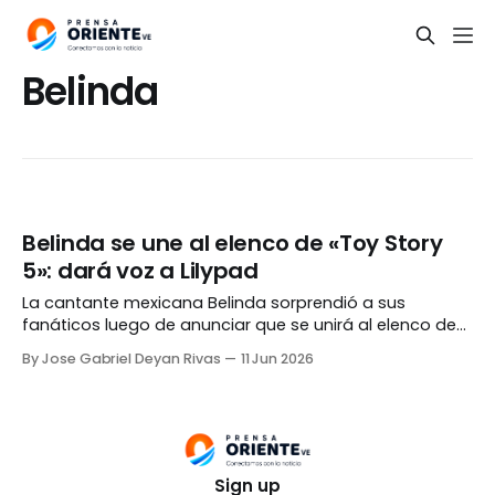
Belinda
Belinda se une al elenco de «Toy Story
5»: dará voz a Lilypad
La cantante mexicana Belinda sorprendió a sus
fanáticos luego de anunciar que se unirá al elenco de
doblaje para Latinoamérica y España de «Toy Story 5».
By Jose Gabriel Deyan Rivas
11 Jun 2026
La intérprete de «Amor a primera vista» prestará su voz
a Lilypad, un nuevo e importante personaje dentro de la
aclamada producción animada Mediante
Sign up