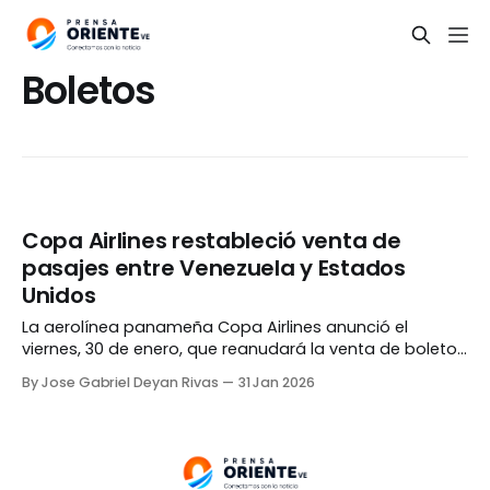
Boletos
Copa Airlines restableció venta de
pasajes entre Venezuela y Estados
Unidos
La aerolínea panameña Copa Airlines anunció el
viernes, 30 de enero, que reanudará la venta de boletos
entre Estados Unidos y Venezuela. De acuerdo a un
By Jose Gabriel Deyan Rivas
31 Jan 2026
newsletter distribuido por la empresa, las agencias de
viaje fueron notificadas que la medida tendrá
«aplicación inmediata». Esto ocurre un día después de
que