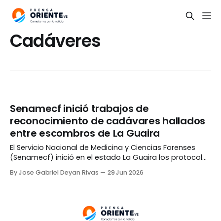
Cadáveres
Senamecf inició trabajos de
reconocimiento de cadávares hallados
entre escombros de La Guaira
El Servicio Nacional de Medicina y Ciencias Forenses
(Senamecf) inició en el estado La Guaira los protocolos
para el reconocimiento de las víctimas del doble
By Jose Gabriel Deyan Rivas
29 Jun 2026
terremoto registrado el pasado miércoles en la entidad
y otras zonas de Venezuela. Médicos adscritos al
organismo trasladaron los cuerpos hasta Los Silos,
frente a