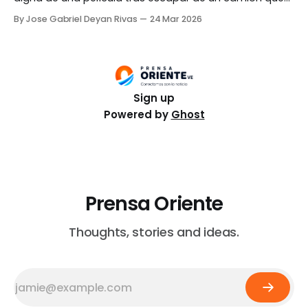
pretendía mandarlos a una fábrica de carne y caminar
By Jose Gabriel Deyan Rivas
24 Mar 2026
17 kilómetros juntos para reencontrarse con sus dueños
en China. Imágenes grabadas por un ciudadano en la
autopista de Changchun, provincia de Jilin,
Sign up
Powered by
Ghost
Prensa Oriente
Thoughts, stories and ideas.