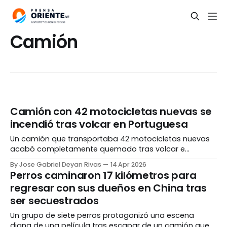
Camión
Camión con 42 motocicletas nuevas se
incendió tras volcar en Portuguesa
Un camión que transportaba 42 motocicletas nuevas
acabó completamente quemado tras volcar e
incendiarse en la autopista General José Antonio Páez,
By Jose Gabriel Deyan Rivas
14 Apr 2026
a la altura del kilómetro 91, sentido Guanare - Ospino,
Perros caminaron 17 kilómetros para
en el estado Portuguesa. El vehículo de carga, marca
regresar con sus dueños en China tras
Dongfeng y perteneciente a la empresa Haojin, se
ser secuestrados
dirigía desde
Un grupo de siete perros protagonizó una escena
digna de una película tras escapar de un camión que