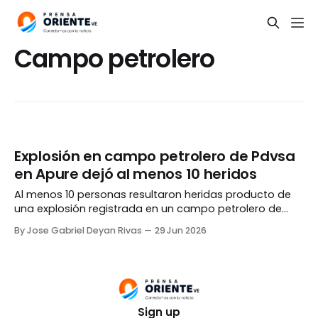
Campo petrolero
Explosión en campo petrolero de Pdvsa
en Apure dejó al menos 10 heridos
Al menos 10 personas resultaron heridas producto de
una explosión registrada en un campo petrolero de
Pdvsa ubicado en la comunidad La Victoria, municipio
By Jose Gabriel Deyan Rivas
29 Jun 2026
Páez del estado Apure, durante la tarde del domingo,
28 de junio. De acuerdo al exdiputado a la Asamblea
Nacional, Juan Francisco García Escalona, el hecho
Sign up