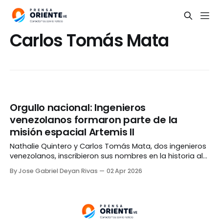
Carlos Tomás Mata
Orgullo nacional: Ingenieros
venezolanos formaron parte de la
misión espacial Artemis II
Nathalie Quintero y Carlos Tomás Mata, dos ingenieros
venezolanos, inscribieron sus nombres en la historia al
ser integrantes de la misión Artemis II, el primer viaje
By Jose Gabriel Deyan Rivas
02 Apr 2026
tripulado enviado hacia la Luna en 54 años. Quintero,
oriunda de Caracas, comandó las operaciones del
Core Stage 1, la columna vertebral de la