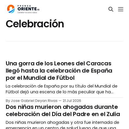
Celebración
Una gorra de los Leones del Caracas
llegó hasta la celebración de España
por el Mundial de Fútbol
La celebración de España por su título del Mundial de
Fútbol dejó una escena de lo más peculiar que ha
recorrido el mundo. Víctor Muñoz, integrante de «La
By Jose Gabriel Deyan Rivas
21 Jul 2026
Roja», apareció posando con una gorra de los Leones
Dos niñas murieron ahogadas durante
del Caracas en medio del festejo. El periodista
celebración del Día del Padre en el Zulia
deportivo Raúl Zambrano explicó en
Dos niñas murieron ahogadas y otra fue internada de
emergencia en un centro de salud luego de que una