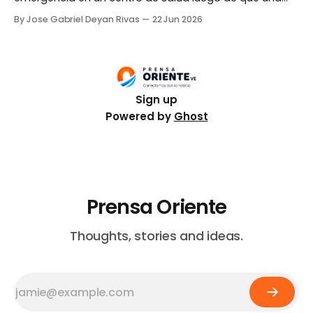
embarcación naufragara en las costas de San
By Jose Gabriel Deyan Rivas
22 Jun 2026
Timoteo, municipio Baralt del estado Zulia, durante un
acto en conmemoración del Día del Padre. El hecho
ocurrió en el sector San José «La
Sign up
Powered by
Ghost
Prensa Oriente
Thoughts, stories and ideas.