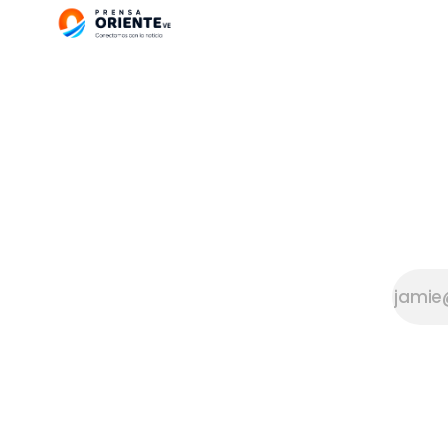
por parte del
chofer de una
unidad de la
compañía,
quien se negó
a llevarla
alegando
«cupos
limitados».
Una de las
personas