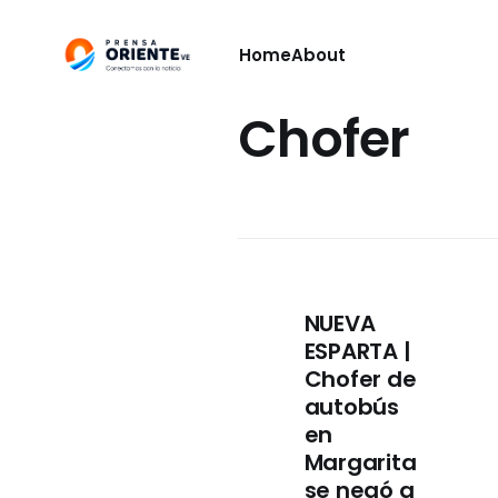
Home
About
Chofer
NUEVA
ESPARTA |
Chofer de
autobús
en
Margarita
se negó a