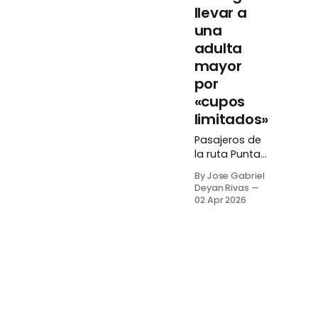
llevar a
una
adulta
mayor
por
«cupos
limitados»
Pasajeros de
la ruta Punta
de Piedra - La
By Jose Gabriel
Vía de Bus
Deyan Rivas
Margarita,
02 Apr 2026
estado Nueva
Esparta,
denunciaron
un acto de
maltrato
contra una
mujer de la
tercera edad