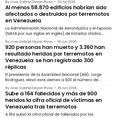
By Jose Gabriel Deyan Rivas
03 Jul 2026
Venezuela subió a 2.595, mientras que la de heridos
Al menos 58.870 edificios habrían sido
ascendió a 12.400. Rodríguez dio a conocer la
afectados o destruidos por terremotos
información durante una rueda de prensa
en Venezuela
La Administración Nacional de Aeronáutica y el Espacio
(NASA por sus siglas en inglés) de Estados Unidos,
informó que aproximadamente 58.870 edificios en
By Jose Gabriel Deyan Rivas
30 Jun 2026
Venezuela sufrieron daños o acabaron destruidos por
920 personas han muerto y 3.360 han
los terremotos de 7.2 y 7.5 registrados el pasado 24 de
resultado heridas por terremotos en
junio. Los datos fueron recolectados mediante
Venezuela: se han registrado 300
réplicas
El presidente de la Asamblea Nacional (AN), Jorge
Rodríguez, elevó este viernes a 920 el número de
fallecidos y a 3.360 el de heridos contabilizados hasta
By Jose Gabriel Deyan Rivas
26 Jun 2026
los momentos por los terremotos del pasado
Sube a 164 fallecidos y más de 900
miércoles, 24 de junio. Rodríguez señaló que 3.007
heridos la cifra oficial de víctimas en
ciudadanos quedaron damnificados y 172 están
Venezuela tras terremotos
atrapados
A 164 subió la cifra oficial de fallecidos por los