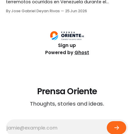
terremotos ocurridos en Venezuela durante el
miércoles, 24 de junio. Los hechos tuvieron mayor
By Jose Gabriel Deyan Rivas
25 Jun 2026
afectación en La Guaira y Caracas. La información fue
dada a conocer por la presidente encargada Delcy
Rodríguez en su último balance, quien además detalló
que
Sign up
Powered by
Ghost
Prensa Oriente
Thoughts, stories and ideas.