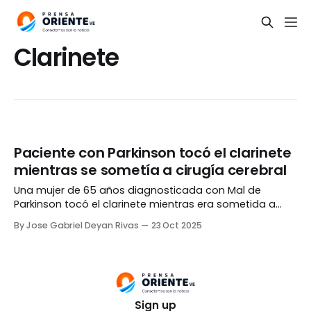
Clarinete
Paciente con Parkinson tocó el clarinete
mientras se sometía a cirugía cerebral
Una mujer de 65 años diagnosticada con Mal de
Parkinson tocó el clarinete mientras era sometida a
una cirugía cerebral por un grupo de profesionales del
By Jose Gabriel Deyan Rivas
23 Oct 2025
King’s College Hospital de Londres, Inglaterra. La
paciente, identificada como Denise Bacon, fue
atendida por el profesor Keyoumars Ashkan y su
equipo. De
Sign up