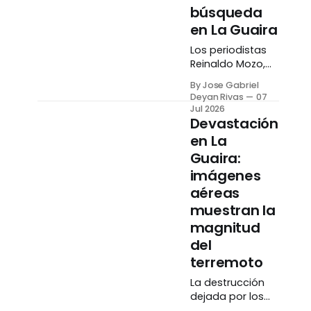
búsqueda
en La Guaira
Los periodistas
Reinaldo Mozo,
Roison Figuera,
By Jose Gabriel
Mayorin Méndez
Deyan Rivas
07
y Juan Barreto
Jul 2026
denunciaron
Devastación
haber recibido
en La
amenazas
Guaira:
durante la
imágenes
cobertura de las
labores de
aéreas
búsqueda y
muestran la
rescate en el
magnitud
edificio Tahití de
del
Caraballeda,
estado La
terremoto
Guaira. El
La destrucción
Sindicato
dejada por los
Nacional de
terremotos del