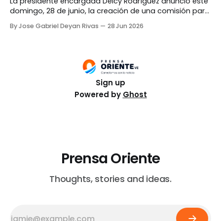
La presidente encargada Delcy Rodríguez anunció este
domingo, 28 de junio, la creación de una comisión para
la evaluación de las viviendas y edificaciones
By Jose Gabriel Deyan Rivas
28 Jun 2026
afectadas por el doblete sísmico del pasado
miércoles. Durante una transmisión televisiva, Rodríguez
indicó que la comitiva estará integrada por
instituciones públicas, organizaciones de ingenieros y
Sign up
Powered by
Ghost
Prensa Oriente
Thoughts, stories and ideas.