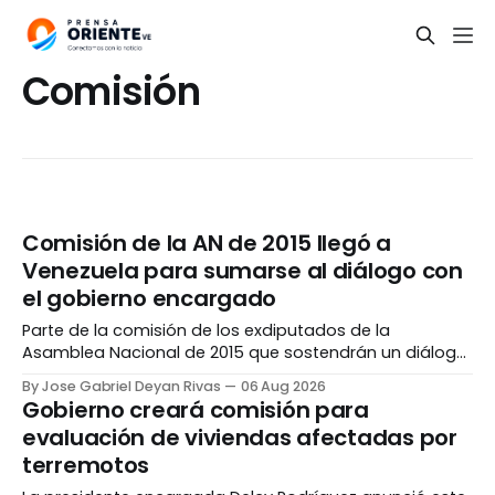
Comisión
Comisión de la AN de 2015 llegó a
Venezuela para sumarse al diálogo con
el gobierno encargado
Parte de la comisión de los exdiputados de la
Asamblea Nacional de 2015 que sostendrán un diálogo
con el gobierno encargado llegó a Venezuela la tarde
By Jose Gabriel Deyan Rivas
06 Aug 2026
del miércoles, 05 de agosto, en un vuelo procedente de
Gobierno creará comisión para
España. Entre las figuras presentes en el viaje que
evaluación de viviendas afectadas por
aterrizó en el Aeropuerto Internacional
terremotos