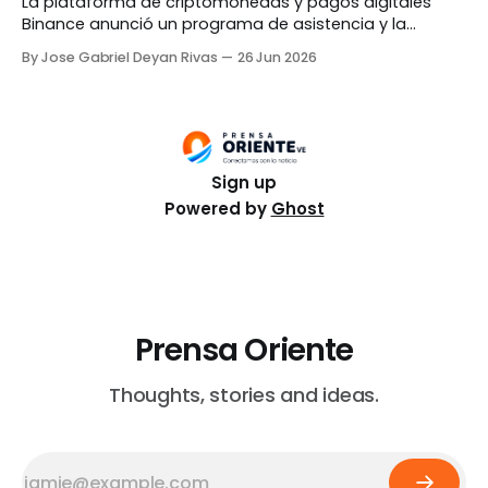
La plataforma de criptomonedas y pagos digitales
Binance anunció un programa de asistencia y la
eliminación de las comisiones en las operaciones P2P
By Jose Gabriel Deyan Rivas
26 Jun 2026
en Venezuela por una semana para apoyar a sus
usuarios afectados por los terremotos del pasado
miércoles. De acuerdo a un comunicado de la
compañía, el fondo
Sign up
Powered by
Ghost
Prensa Oriente
Thoughts, stories and ideas.