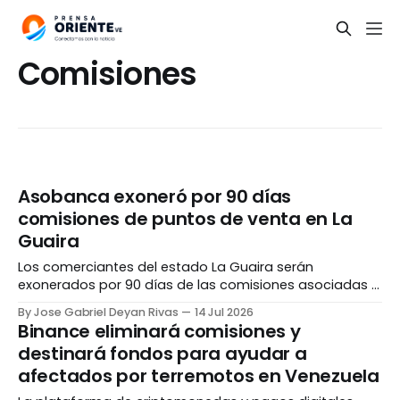
Comisiones
Asobanca exoneró por 90 días
comisiones de puntos de venta en La
Guaira
Los comerciantes del estado La Guaira serán
exonerados por 90 días de las comisiones asociadas a
las operaciones de puntos de venta, así lo dio a
By Jose Gabriel Deyan Rivas
14 Jul 2026
conocer la Asociación Bancaria de Venezuela
Binance eliminará comisiones y
(Asobanca) el lunes, 13 de julio. De acuerdo a un
destinará fondos para ayudar a
comunicado difundido por la institución en el portal
afectados por terremotos en Venezuela