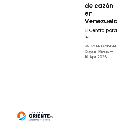
de cazón
en
Venezuela
El Centro para
la
Investigación
By Jose Gabriel
de Tiburones
Deyan Rivas
(CIT), inició
10 Apr 2026
una campaña
para
concientizar a
la población
venezolana
sobre el
impacto
negativo que
tiene el
consumo de
cazón en la
población del
animal. «Es un