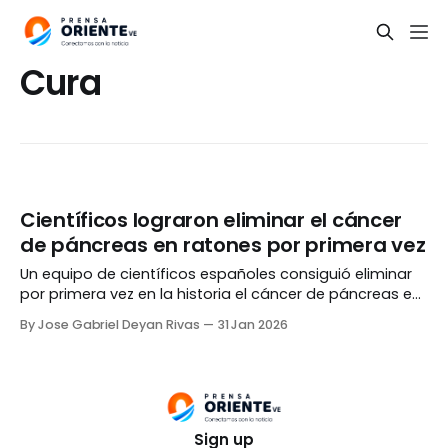
Cura
Científicos lograron eliminar el cáncer
de páncreas en ratones por primera vez
Un equipo de científicos españoles consiguió eliminar
por primera vez en la historia el cáncer de páncreas en
ratones, como parte de un procedimiento experimental
By Jose Gabriel Deyan Rivas
31 Jan 2026
que podría ayudar a erradicar la enfermedad en
humanos. «Por primera vez hemos conseguido una
respuesta completa, duradera y con baja toxicidad
frente al cáncer
Sign up