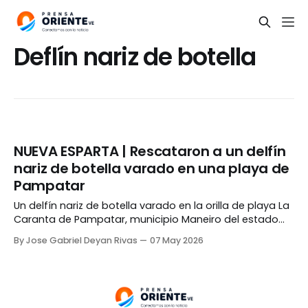
Deflín nariz de botella
NUEVA ESPARTA | Rescataron a un delfín
nariz de botella varado en una playa de
Pampatar
Un delfín nariz de botella varado en la orilla de playa La
Caranta de Pampatar, municipio Maneiro del estado
Nueva Esparta, fue rescatado por un grupo de
By Jose Gabriel Deyan Rivas
07 May 2026
pescadores, funcionarios del ministerio de
Ecosocialismo (Minec) y el parque acuático Waterland.
El animal fue hallado con signos de deshidratación
severa el miércoles,