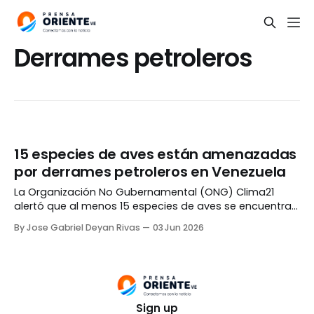
Derrames petroleros
15 especies de aves están amenazadas
por derrames petroleros en Venezuela
La Organización No Gubernamental (ONG) Clima21
alertó que al menos 15 especies de aves se encuentran
en peligro de desaparecer de los litorales de Venezuela
By Jose Gabriel Deyan Rivas
03 Jun 2026
a raíz de los constantes derrames de petróleo.
Alejandro Álvarez, coordinador de la ONG, explicó que
los ejemplares afectados dependen de los peces y
otros
Sign up