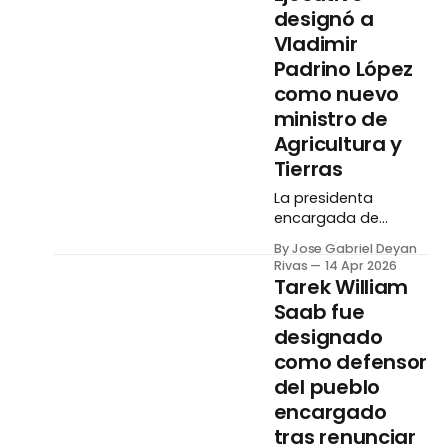
al frente de la
gabinete de
designó a
Vicepresidencia
gobierno, incluyendo
Vladimir
Sectorial de
la designación de
dos nuevos
Padrino López
ministros y dos
como nuevo
nuevos directores de
ministro de
instituciones
Agricultura y
públicas. De acuerdo
a información
Tierras
compartida en los
La presidenta
canales oficiales del
encargada de
Estado, Nelson
Venezuela, Delcy
Rodríguez pasará a
By Jose Gabriel Deyan
Rodríguez, anunció la
ocupar la cartera de
Rivas
14 Apr 2026
designación de
Tarek William
Vladimir Padrino
Saab fue
López como su
designado
nuevo ministro de
Agricultura
como defensor
Productiva y Tierras.
del pueblo
La noticia fue dada
encargado
a conocer por la
tras renunciar
mandataria