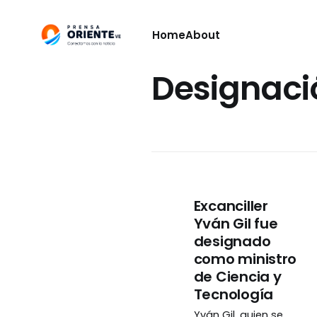
Home
About
Designaci
Excanciller
Yván Gil fue
designado
como ministro
de Ciencia y
Tecnología
Yván Gil, quien se