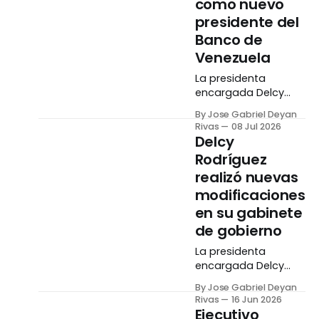
como nuevo
y Comercio Exterior,
que pasarán a
presidente del
formar el nuevo
Banco de
Ministerio del Poder
Venezuela
Popular de
Relaciones y
La presidenta
Comercio Exterior. El
encargada Delcy
internacionalista Félix
Rodríguez designó al
By Jose Gabriel Deyan
Plasencia fue
economista Calixto
Rivas
08 Jul 2026
designado por
Ortega Sánchez
Delcy
Rodríguez como el
como el nuevo
Rodríguez
encargado de la
presidente del Banco
realizó nuevas
de Venezuela (BDV),
en substitución de
modificaciones
Román Maniglia.
en su gabinete
Mediante una
de gobierno
publicación
realizada en sus
La presidenta
redes sociales el
encargada Delcy
martes, 07 de julio,
Rodríguez llevó a
By Jose Gabriel Deyan
Rodríguez señaló
cabo una serie de
Rivas
16 Jun 2026
que Ortega seguirá
cambios en su
Ejecutivo