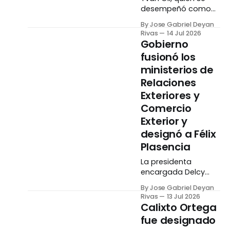
desempeñó como
canciller de
By Jose Gabriel Deyan
Venezuela desde
Rivas
14 Jul 2026
enero de 2023,
Gobierno
pasará a ser el
fusionó los
nuevo ministro de
ministerios de
Ciencia y
Tecnología, en
Relaciones
reemplazo de
Exteriores y
Gabriela Jiménez.
Comercio
Delcy Rodríguez,
Exterior y
presidenta
encargada de la
designó a Félix
República, confirmó
Plasencia
la noticia durante la
La presidenta
tarde del lunes, 13 de
encargada Delcy
julio, tras dar a
Rodríguez anunció
conocer
By Jose Gabriel Deyan
este lunes, 13 de julio,
Rivas
13 Jul 2026
la fusión de los
Calixto Ortega
ministerios de
fue designado
Relaciones Exteriores