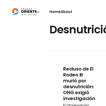
Home
About
Desnutrici
Recluso de El
Rodeo III
murió por
desnutrición:
ONG exigió
investigación
El Observatorio