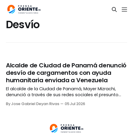
Desvío
Alcalde de Ciudad de Panamá denunció
desvío de cargamentos con ayuda
humanitaria enviada a Venezuela
El alcalde de la Ciudad de Panamá, Mayer Mizrachi,
denunció a través de sus redes sociales el presunto
desvío de una parte de la ayuda humanitaria enviada
By Jose Gabriel Deyan Rivas
05 Jul 2026
desde su país a Venezuela destinada a las víctimas de
los ñterremotos del 24 de junio. Mizrachi explicó que
instaló dispositivos de rastreo