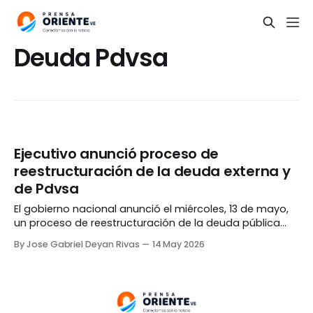
Deuda Pdvsa
Ejecutivo anunció proceso de
reestructuración de la deuda externa y
de Pdvsa
El gobierno nacional anunció el miércoles, 13 de mayo,
un proceso de reestructuración de la deuda pública
externa, incluyendo las responsabilidades
By Jose Gabriel Deyan Rivas
14 May 2026
correspondientes a Petróleos de Venezuela (Pdvsa). De
acuerdo a un comunicado de la Vicepresidencia
Sectorial de Economía, la medida tiene por objetivo
«liberar al país de la carga acumulada»