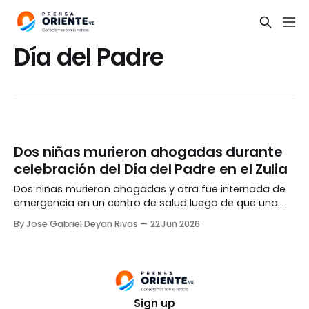
Día del Padre
Dos niñas murieron ahogadas durante
celebración del Día del Padre en el Zulia
Dos niñas murieron ahogadas y otra fue internada de
emergencia en un centro de salud luego de que una
embarcación naufragara en las costas de San
By Jose Gabriel Deyan Rivas
22 Jun 2026
Timoteo, municipio Baralt del estado Zulia, durante un
acto en conmemoración del Día del Padre. El hecho
ocurrió en el sector San José «La
Sign up