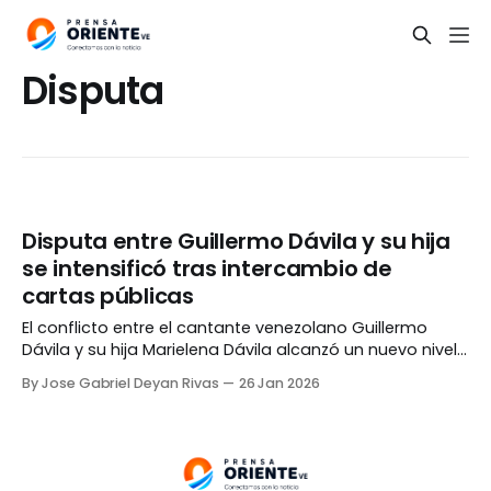
Disputa
Disputa entre Guillermo Dávila y su hija
se intensificó tras intercambio de
cartas públicas
El conflicto entre el cantante venezolano Guillermo
Dávila y su hija Marielena Dávila alcanzó un nuevo nivel
luego de un intercambio de cartas abiertas entre
By Jose Gabriel Deyan Rivas
26 Jan 2026
ambas partes, las cuales llevan sin hablarse desde
hace ocho años. La polémica inició luego de que el
artista ofreciera unas declaraciones al programa
peruano