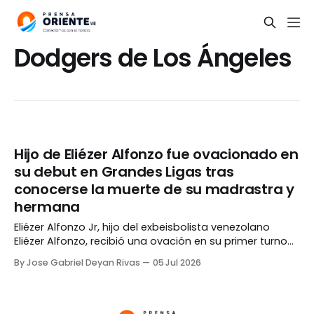
Dodgers de Los Ángeles
Hijo de Eliézer Alfonzo fue ovacionado en
su debut en Grandes Ligas tras
conocerse la muerte de su madrastra y
hermana
Eliézer Alfonzo Jr, hijo del exbeisbolista venezolano
Eliézer Alfonzo, recibió una ovación en su primer turno
en las Grandes Ligas este domingo, 05 de julio, tras
By Jose Gabriel Deyan Rivas
05 Jul 2026
conocerse el fallecimiento de su madrastra y su
hermana por los terremotos del pasado 24 de junio.
Los aficionados presentes se pusieron de pie