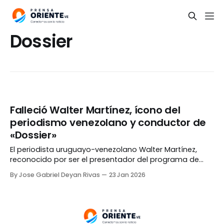
Dossier
Falleció Walter Martínez, ícono del
periodismo venezolano y conductor de
«Dossier»
El periodista uruguayo-venezolano Walter Martínez,
reconocido por ser el presentador del programa de
televisión «Dossier», falleció a los 84 años de edad en
By Jose Gabriel Deyan Rivas
23 Jan 2026
Caracas. La noticia fue confirmada por el ministro de
Comunicación e Información, Miguel Pérez Pirela, el
jueves, 22 de enero, a través de un mensaje difundido
en